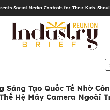
ial Media Controls for Their Kids. Should the US?
g Sáng Tạo Quốc Tế Nhờ Côn
 Thế Hệ Máy Camera Ngoài Tr