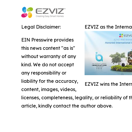
Legal Disclaimer:
EZVIZ as the Intern
EIN Presswire provides
this news content "as is"
without warranty of any
kind. We do not accept
any responsibility or
liability for the accuracy,
EZVIZ wins the Inter
content, images, videos,
licenses, completeness, legality, or reliability of
article, kindly contact the author above.