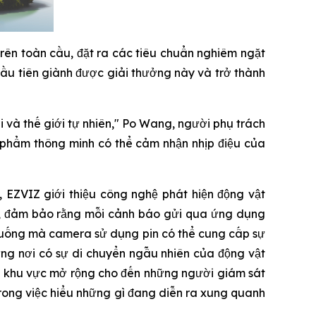
trên toàn cầu, đặt ra các tiêu chuẩn nghiêm ngặt
 đầu tiên giành được giải thưởng này và trở thành
 và thế giới tự nhiên," Po Wang, người phụ trách
 phẩm thông minh có thể cảm nhận nhịp điệu của
 EZVIZ giới thiệu công nghệ phát hiện động vật
c, đảm bảo rằng mỗi cảnh báo gửi qua ứng dụng
 huống mà camera sử dụng pin có thể cung cấp sự
ững nơi có sự di chuyển ngẫu nhiên của động vật
c khu vực mở rộng cho đến những người giám sát
trong việc hiểu những gì đang diễn ra xung quanh