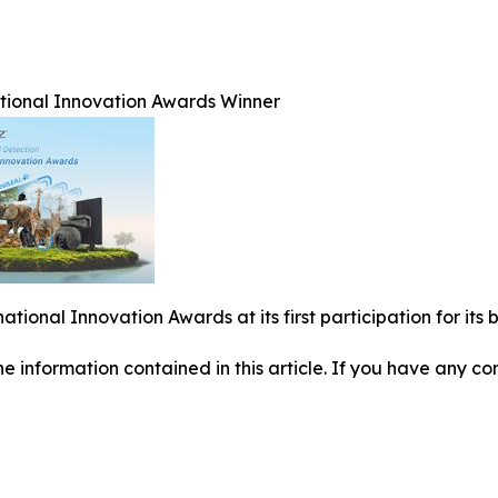
ational Innovation Awards Winner
national Innovation Awards at its first participation for i
 the information contained in this article. If you have any co