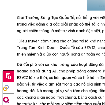
Giải Thưởng Sáng Tạo Quốc Tế, nổi tiếng với việ
trong việc đánh giá các giải pháp có thể tái địn
người chiến thắng là một sự vinh danh đặc biệt, p
"Điều truyền cảm hứng cho chúng tôi là khả năng
Trung Tâm Kinh Doanh Quốc Tế của EZVIZ, chia 
thiên nhiên và giúp con người sống an toàn và 
Để đối phó với sự khó lường của hoạt động độn
hoang dã sử dụng AI, cho phép dòng camera Pr
EZVIZ là kịp thời, có liên quan và có thể hành 
bảo vệ, từ việc giám sát trong các hộ gia đình
hoang dã. Nó mang lại sự yên tâm cho cộng đồn
các không gian ngoài trời chung, bằng cách cung
họ trước khi các mối nguy hiểm tiềm tàng xuất hi