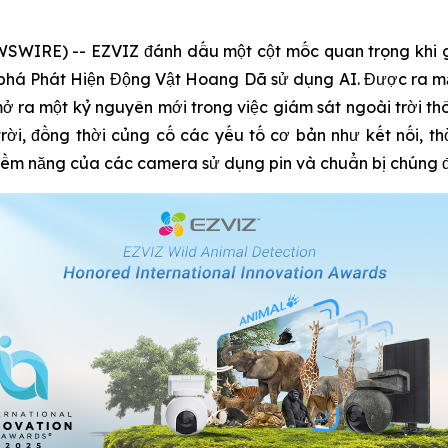
SWIRE) -- EZVIZ đánh dấu một cột mốc quan trọng khi gi
 phá Phát Hiện Động Vật Hoang Dã sử dụng AI. Được ra mắ
ở ra một kỷ nguyên mới trong việc giám sát ngoài trời thô
i, đồng thời củng cố các yếu tố cơ bản như kết nối, thờ
tiềm năng của các camera sử dụng pin và chuẩn bị chúng đố