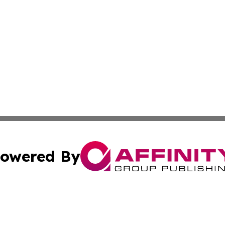
owered By
ubmit Press Release
Terms & Conditions
Copyright/DMCA
Inc. dba Affinity Group Publishing & Reunion Industry Bri