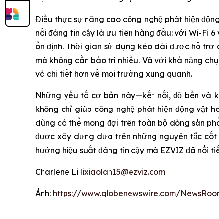
Điều thực sự nâng cao công nghệ phát hiện động
nối đáng tin cậy là ưu tiên hàng đầu: với Wi-Fi
ổn định. Thời gian sử dụng kéo dài được hỗ trợ 
mà không cần bảo trì nhiều. Và với khả năng ch
và chi tiết hơn về môi trường xung quanh.
Những yếu tố cơ bản này—kết nối, độ bền và kh
không chỉ giúp công nghệ phát hiện động vật h
dùng có thể mong đợi trên toàn bộ dòng sản p
được xây dựng dựa trên những nguyên tắc cốt l
hưởng hiệu suất đáng tin cậy mà EZVIZ đã nổi ti
Charlene Li
lixiaolan15@ezviz.com
Ảnh:
https://www.globenewswire.com/NewsRoo