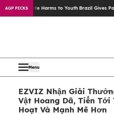
to Abate Harms to Youth
Brazil Gives Parents Soc
AGP PICKS
Menu
EZVIZ Nhận Giải Thưởn
Vật Hoang Dã, Tiến Tới
Hoạt Và Mạnh Mẽ Hơn