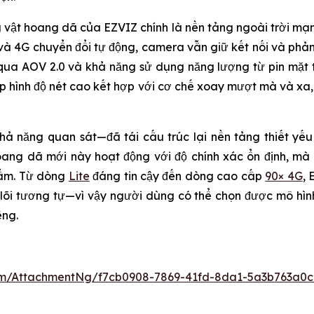
 vật hoang dã của EZVIZ chính là nền tảng ngoài trời m
 6 và 4G chuyển đổi tự động, camera vẫn giữ kết nối và ph
qua AOV 2.0 và khả năng sử dụng năng lượng từ pin mặt tr
ụp hình độ nét cao kết hợp với cơ chế xoay mượt mà và xa
ả năng quan sát—đã tái cấu trúc lại nền tảng thiết yế
oang dã mới này hoạt động với độ chính xác ổn định, mà 
hẩm. Từ dòng
Lite
đáng tin cậy đến dòng cao cấp
90× 4G
, 
õi tương tự—vì vậy người dùng có thể chọn được mô hìn
ếng.
m/AttachmentNg/f7cb0908-7869-41fd-8da1-5a3b763a0c