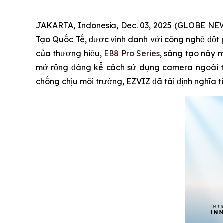
JAKARTA, Indonesia, Dec. 03, 2025 (GLOBE NEW
Tạo Quốc Tế, được vinh danh với công nghệ đột
của thương hiệu,
EB8 Pro Series
, sáng tạo này m
mở rộng đáng kể cách sử dụng camera ngoài trờ
chống chịu môi trường, EZVIZ đã tái định nghĩa 