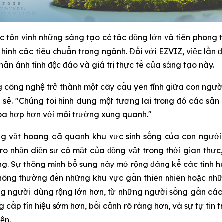
c tôn vinh những sáng tạo có tác động lớn và tiên phong 
h hình các tiêu chuẩn trong ngành. Đối với EZVIZ, việc lần
hản ánh tính độc đáo và giá trị thực tế của sáng tạo này.
 công nghệ trở thành một cây cầu yên tĩnh giữa con người
sẻ. "Chúng tôi hình dung một tương lai trong đó các sản
hòa hợp hơn với môi trường xung quanh."
g vật hoang dã quanh khu vực sinh sống của con người,
o nhận diện sự có mặt của động vật trong thời gian thự
động. Sự thông minh bổ sung này mở rộng đáng kể các tình
 thông thường đến những khu vực gần thiên nhiên hoặc nh
g người dùng rộng lớn hơn, từ những người sống gần cá
 cấp tín hiệu sớm hơn, bối cảnh rõ ràng hơn, và sự tự tin 
ện.